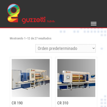
Skip
to
content
Mostrando 1–12 de 27 resultados
CR 190
CR 310