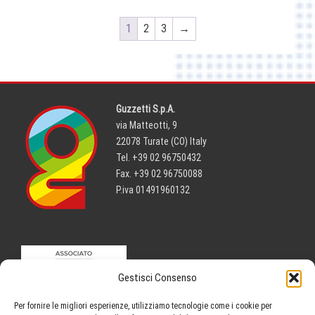
1
2
3
→
Guzzetti S.p.A.
via Matteotti, 9
22078 Turate (CO) Italy
Tel. +39 02 96750432
Fax. +39 02 96750088
P.iva 01491960132
Gestisci Consenso
Per fornire le migliori esperienze, utilizziamo tecnologie come i cookie per