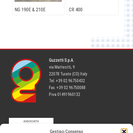
NG 190E & 210E
CR 400
Guzzetti S.p.A.
via Matteotti, 9
22078 Turate (CO) Italy
Tel. +39 02 96750432
Fax. +39 02 96750088
P.iva 01491960132
Gestisci Consenso