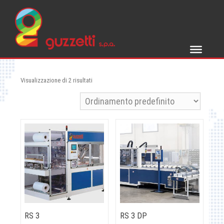
Skip
to
content
Visualizzazione di 2 risultati
RS 3
RS 3 DP